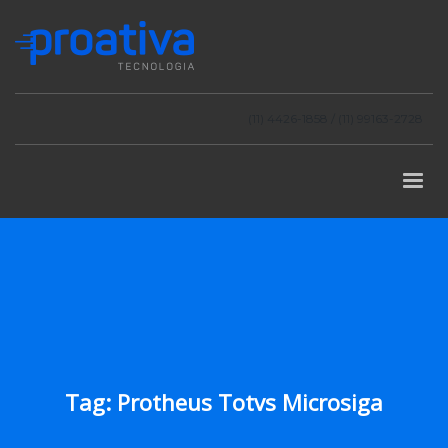
(11) 4426-1858 / (11) 99163-2728
Tag: Protheus Totvs Microsiga