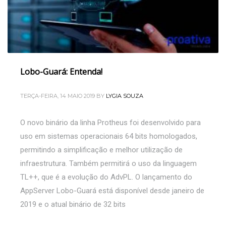
Lobo-Guará: Entenda!
TERÇA-FEIRA, 14 MAIO 2019
BY
LYGIA SOUZA
O novo binário da linha Protheus foi desenvolvido para
uso em sistemas operacionais 64 bits homologados,
permitindo a simplificação e melhor utilização de
infraestrutura. Também permitirá o uso da linguagem
TL++, que é a evolução do AdvPL. O lançamento do
AppServer Lobo-Guará está disponível desde janeiro de
2019 e o atual binário de 32 bits