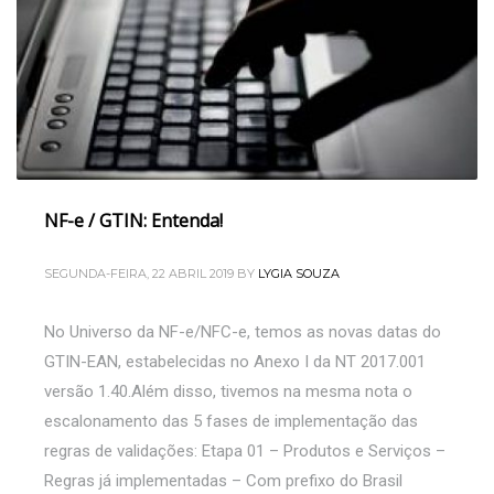
NF-e / GTIN: Entenda!
SEGUNDA-FEIRA, 22 ABRIL 2019
BY
LYGIA SOUZA
No Universo da NF-e/NFC-e, temos as novas datas do
GTIN-EAN, estabelecidas no Anexo I da NT 2017.001
versão 1.40.Além disso, tivemos na mesma nota o
escalonamento das 5 fases de implementação das
regras de validações: Etapa 01 – Produtos e Serviços –
Regras já implementadas – Com prefixo do Brasil