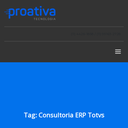
(11) 4426-1858 / (11) 99163-2728
Tag: Consultoria ERP Totvs