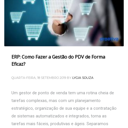
ERP: Como Fazer a Gestão do PDV de Forma
Eficaz?
QUARTA-FEIRA, 18 SETEMBRO 2019
BY
LYGIA SOUZA
Um gestor de ponto de venda tem uma rotina cheia de
tarefas complexas, mas com um planejamento
estratégico, organização de sua equipe e a contratação
de sistemas automatizados e integrados, torna as
tarefas mais fáceis, produtivas e ágeis. Separamos