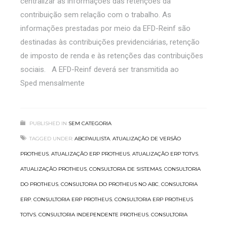
centralizar as informações das retenções da
contribuição sem relação com o trabalho. As
informações prestadas por meio da EFD-Reinf são
destinadas às contribuições previdenciárias, retenção
de imposto de renda e às retenções das contribuições
sociais. A EFD-Reinf deverá ser transmitida ao
Sped mensalmente
PUBLISHED IN
SEM CATEGORIA
TAGGED UNDER:
ABCPAULISTA
,
ATUALIZAÇÃO DE VERSÃO
PROTHEUS
,
ATUALIZAÇÃO ERP PROTHEUS
,
ATUALIZAÇÃO ERP TOTVS
,
ATUALIZAÇÃO PROTHEUS
,
CONSULTORIA DE SISTEMAS
,
CONSULTORIA
DO PROTHEUS
,
CONSULTORIA DO PROTHEUS NO ABC
,
CONSULTORIA
ERP
,
CONSULTORIA ERP PROTHEUS
,
CONSULTORIA ERP PROTHEUS
TOTVS
,
CONSULTORIA INDEPENDENTE PROTHEUS
,
CONSULTORIA