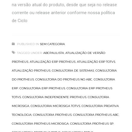
na versão atual do produto, desde que seja no release
corrente ou release anterior conforme nossa política
de Ciclo
PUBLISHED IN
SEM CATEGORIA
TAGGED UNDER:
ABCPAULISTA
,
ATUALIZAÇÃO DE VERSÃO
PROTHEUS
,
ATUALIZAÇÃO ERP PROTHEUS
,
ATUALIZAÇÃO ERP TOTVS
,
ATUALIZAÇÃO PROTHEUS
,
CONSULTORIA DE SISTEMAS
,
CONSULTORIA
DO PROTHEUS
,
CONSULTORIA DO PROTHEUS NO ABC
,
CONSULTORIA
ERP
,
CONSULTORIA ERP PROTHEUS
,
CONSULTORIA ERP PROTHEUS
TOTVS
,
CONSULTORIA INDEPENDENTE PROTHEUS
,
CONSULTORIA
MICROSIGA
,
CONSULTORIA MICROSIGA TOTVS
,
CONSULTORIA PROATIVA
TECNOLOGIA
,
CONSULTORIA PROTHEUS
,
CONSULTORIA PROTHEUS ABC
,
CONSULTORIA PROTHEUS MICROSIGA
,
CONSULTORIA PROTHEUS SP
,